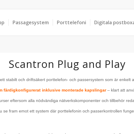
pp
Passagesystem
Porttelefoni
Digitala postbox
Scantron Plug and Play
tt stabilt och driftsäkert porttelefon- och passersystem som är enkelt at
em färdigkonfigurerat inklusive monterade kapslingar
– klart att an
surser eftersom alla nödvändiga nätverkskomponenter och tillbehör red
se fram emot ett system där porttelefonin och passerkontrollen fungerar