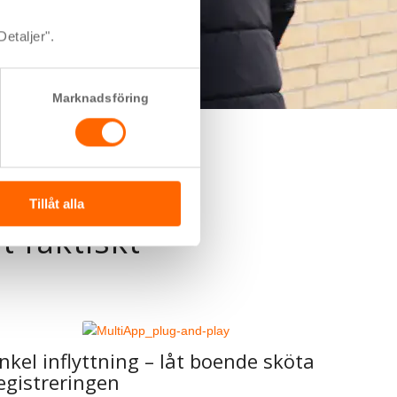
Detaljer".
Marknadsföring
Tillåt alla
t faktiskt
nkel inflyttning – låt boende sköta
egistreringen