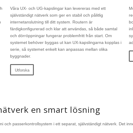
ch
Våra UX- och UG-kapslingar kan levereras med ett
Me
självständigt nätverk som ger en stabil och pålitlig
re
h
internetanslutning till ditt system. Routern är
bo
färdigkonfigurerad och klar att användas, så både samtal
in
och dörröppningar fungerar problemfritt från start. Om
sy
systemet behöver byggas ut kan UX-kapslingarna kopplas i
ad
serie, så systemet enkelt kan anpassas mellan olika
byggnader.
Utforska
 nätverk en smart lösning
 och passerkontrollsystem i ett separat, självständigt nätverk. Det inne