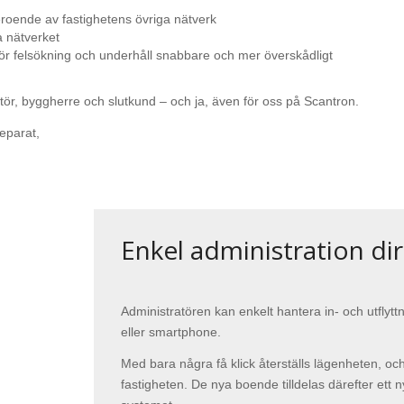
beroende av fastighetens övriga nätverk
a nätverket
 gör felsökning och underhåll snabbare och mer överskådligt
atör, byggherre och slutkund – och ja, även för oss på Scantron.
Enkel administration di
Administratören kan enkelt hantera in- och utflyt
eller smartphone.
Med bara några få klick återställs lägenheten, och d
fastigheten. De nya boende tilldelas därefter ett ny