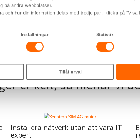
ng på andra webbplatser.
na och hur din information delas med tredje part, klicka på "Visa 
Inställningar
Statistik
Tillåt urval
ger enkelt, så menar vi de
a
Installera nätverk utan att vara IT-
E
expert
r