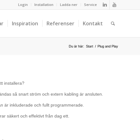
Login
Installation
Ladda ner
Service
ar
Inspiration
Referenser
Kontakt
Du är här:
Start
/
Plug and Play
t installera?
vändas så snart ström och extern kabling är ansluten.
an är inkluderade och fullt programmerade.
 säkert och effektivt från dag ett.