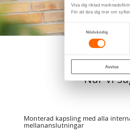
Visa dig riktad marknadsföri
För att lära dig mer om syfte
Samtyckesval
Nödvändig
Avvisa
När vi sä
Monterad kapsling med alla intern
mellananslutningar