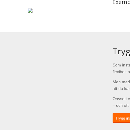
Exemp
Tryg
Som insta
flexibelt
Men me
att du kan
Oavsett v
– och ett
Trygg in