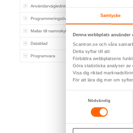
Användarvägledningar
Samtycke
Programmeringsöversikt
Mallar till namnskyltar
Denna webbplats använder 
Datablad
Scantron.se och våra samarbe
Detta syftar till att:
Programvara
Förbättra webbplatsens funkti
Göra statistiska analyser av
Visa dig riktad marknadsföri
För att lära dig mer om syfte
Samtyckesval
Nödvändig