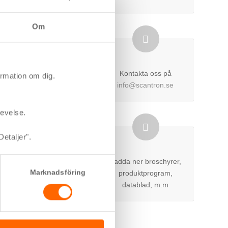
Om
Kontakta oss på
rmation om dig.
info@scantron.se
levelse.
Detaljer".
Ladda ner broschyrer,
Marknadsföring
produktprogram,
datablad, m.m