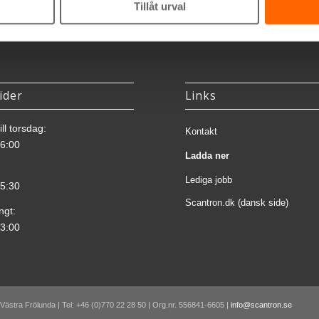
Tillåt urval
ider
Links
ll torsdag:
Kontakt
16:00
Ladda ner
Lediga jobb
15:30
Scantron.dk (dansk side)
ngt:
13:00
 Västra Frölunda | Tel: +46 (0)770 22 28 50 | Org.nr. 556841-6605 |
info@scantron.se