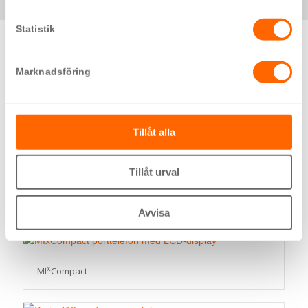
Statistik
Relaterade produkter
Marknadsföring
SAGA
Tillåt alla
Tillåt urval
X
MI
Avvisa
x
MI
Compact