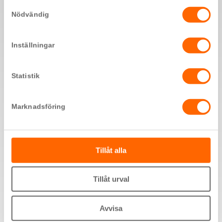
delas med tredje part, klicka på "Visa Detaljer".
Samtyckesval
TJÄNSTER
Nödvändig
Få en anläggning som är klar för
idrifttagning
Inställningar
X
Välj en förprogrammerad MI
Compact porttelefon med
integrerad passerkontroll och spara tid på att konfigurera
Statistik
och installera anläggningen. Vi erbjuder intern
förprogrammering av både stora och små passersystem, så
att du får anläggningen konfigurerad, testad och klar för
Marknadsföring
idrifttagning. Förprogrammerade anläggningar underlättar
arbetet och de vanligaste felen och defekterna kan
undvikas.
Tillåt alla
Läs mer om våra tjänster här
Tillåt urval
Avvisa