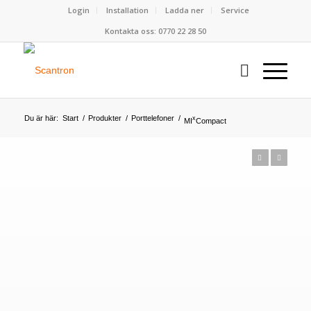
Login
Installation
Ladda ner
Service
Kontakta oss: 0770 22 28 50
Du är här:
Start
/
Produkter
/
Porttelefoner
/
x
MI
Compact
Forrige
Næste