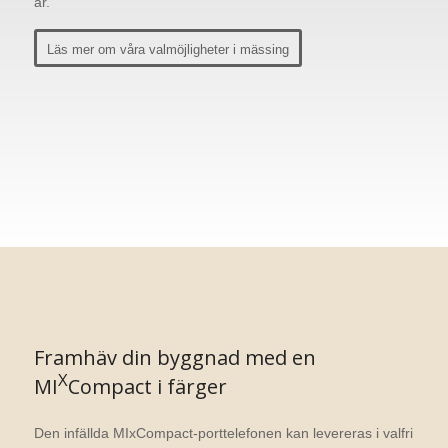
år.
Läs mer om våra valmöjligheter i mässing
Framhäv din byggnad med en
X
MI
Compact i färger
Den infällda MIxCompact-porttelefonen kan levereras i valfri