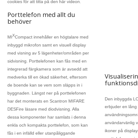
cookies för att titta på den här videon.
Porttelefon med allt du
behöver
X
MI
Compact innehåller en högtalare med
inbyggd mikrofon samt en visuell display
med visning av 5 lägenheter/områden per
sidvisning. Porttelefonen kan fås med en
integrerad färgkamera som är avsedd att
Visualiserin
medverka till en ökad säkerhet, eftersom
funktionsd
de boende kan se vem som släpps in i
byggnaden. Längst ner på porttelefonen
Den inbyggda LC
har det monterats en Scantron MIFARE
erbjuder en lång
DESFire läsare med diodvisning. Alla
användningsområ
dessa komponenter har samlats i denna
användarvänlig vi
enkla och kompakta porttelefon, som kan
ikoner på display
fås i en infälld eller utanpåliggande