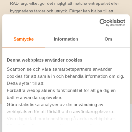
RAL-färg, vilket gör det möjligt att matcha entrépartiet eller
byggnadens färger och uttryck. Färger kan hjälpa till att
framhäva byggnadens ingångar eller få porttelefonen att
smälta samman med andra element i byggnaden. Element
med starka färger kan förstärka byggnadens identitet och
Samtycke
Information
Om
samtidigt göra den mer framträdande i stadsmiljön. Välj till
exempel en porttelefon i en RAL-färg som matchar
fastighetens logotyp och profilfärger.
Denna webbplats använder cookies
Scantron.se och våra samarbetspartners använder
cookies för att samla in och behandla information om dig.
Detta syftar till att:
Förbättra webbplatsens funktionalitet för att ge dig en
bättre användarupplevelse.
Göra statistiska analyser av din användning av
webbplatsen för att förbättra din användarupplevelse.
Visa dig riktad marknadsföring på andra webbplatser.
För att lära dig mer om syftena och hur din information