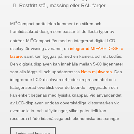
Rostfritt stål, mässing eller RAL-färger
X
MI
Compact porttelefon kommer i en stilren och
framtidssäkrad design som passar till de flesta typer av
X
entréer. MI
Compact fås med en integrerad digital LCD-
display för visning av namn, en
integrerad MIFARE DESFire
läsare
, samt kan byggas på med en kamera och ett kodlås.
Den digitala displayen kan innehålla mellan 5-60 lägenheter
som alla läggs till och uppdateras via
Nova mjukvaran
. Den
integrerade LCD-displayen erbjuder en presentabel och
kategoriserad överblick över de boende i byggnaden och
kan enkelt betjänas med fysiska knappar. Vid användandet
av LCD-displayen undgås oöverskådliga klistermärken vid
eventuella in- och utflyttningar, vilket potentiellt kan
resultera i både tidsmässiga och ekonomiska besparingar.
Ladda ned broschyr