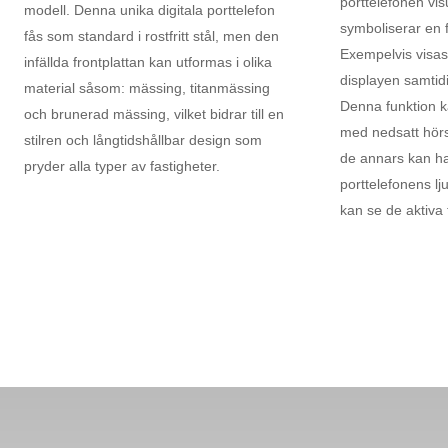
porttelefonen vis
modell. Denna unika digitala porttelefon
symboliserar en 
fås som standard i rostfritt stål, men den
Exempelvis visas 
infällda frontplattan kan utformas i olika
displayen samtid
material såsom: mässing, titanmässing
Denna funktion ka
och brunerad mässing, vilket bidrar till en
med nedsatt hörse
stilren och långtidshållbar design som
de annars kan ha
pryder alla typer av fastigheter.
porttelefonens l
kan se de aktiva 