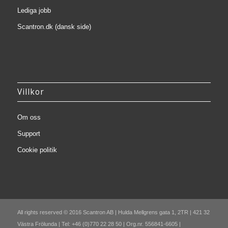
Lediga jobb
Scantron.dk (dansk side)
Villkor
Om oss
Support
Cookie politik
All rights reserved © 2016 Scantron AB | Hulda Mellgrens gata 1, 2TR | 421 32
Västra Frölunda | Tel: +46 (0)770 22 28 50 | Org.nr. 556841-6605 |