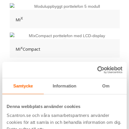
X
MI
x
MI
Compact
Serie 410
Samtycke
Information
Om
Serie 510
Denna webbplats använder cookies
Scantron.se och våra samarbetspartners använder
cookies för att samla in och behandla information om dig.