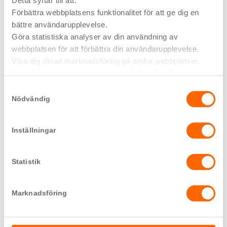
Detta syftar till att:
Förbättra webbplatsens funktionalitet för att ge dig en
Serie 410D/510D
bättre användarupplevelse.
Göra statistiska analyser av din användning av
webbplatsen för att förbättra din användarupplevelse.
Visa dig riktad marknadsföring på andra webbplatser.
Infälld porttelefon
För att lära dig mer om syftena och hur din information
delas med tredje part, klicka på "Visa Detaljer".
Samtyckesval
Nödvändig
Epoke®
Inställningar
Statistik
Kommunikationspelare
Marknadsföring
Stilux