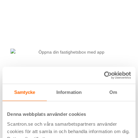
Öppna brevlådan med app
Samtycke
Information
Om
Slipp fysiska nycklar och använd din mobil till öppning av
bostadsrättsföreningens postboxar. Med
MultiApp®
från
Denna webbplats använder cookies
Scantron kan den boende nu öppna sin brevlåda för
Scantron.se och våra samarbetspartners använder
snabbare och enklare tilgång. MultiApp® är en digital
cookies för att samla in och behandla information om dig.
boende-app som passar bostadsrättsföreningar som vill gå