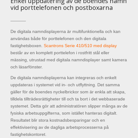
Enkel uppdatering av de boendes namn
vid porttelefonen och postboxarna
De digitala namndisplayerna är multifunktionella och kan
användas både för porttelefonen och den digitala
fastighetsboxen.
Scantrons Serie 410/510 med display
består av en komplett porttelefon i rostfritt stål eller
mässing, utrustad med digitala namndisplayer samt kamera
och läsarfönster.
De digitala namndisplayerna kan integreras och enkelt
uppdateras i systemet vid in- och utflyttning. Det samma
gäller för de boendes nyckelbrickor som är enkla att skapa,
tilldela tillträdesrättigheter till och ta bort i det webbaserade
systemet. Detta gör att administratören slipper många av de
fysiska arbetsuppgifterna, som istället hanteras digitalt.
Resultatet blir stora kostnadsbesparingar och en
effektivisering av de dagliga arbetsprocesserna på
fastighetskontoret.