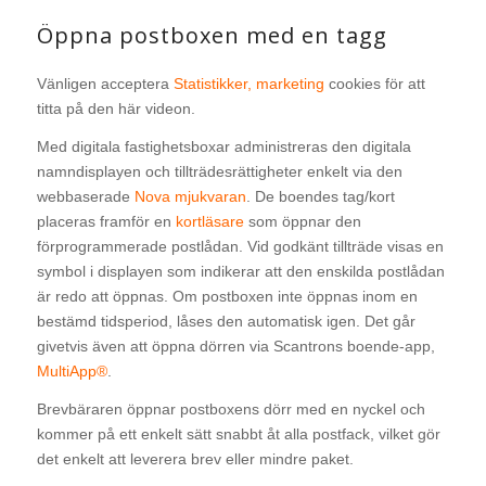
Öppna postboxen med en tagg
Vänligen acceptera
Statistikker, marketing
cookies för att
titta på den här videon.
Med digitala fastighetsboxar administreras den digitala
namndisplayen och tillträdesrättigheter enkelt via den
webbaserade
Nova mjukvaran
. De boendes tag/kort
placeras framför en
kortläsare
som öppnar den
förprogrammerade postlådan. Vid godkänt tillträde visas en
symbol i displayen som indikerar att den enskilda postlådan
är redo att öppnas. Om postboxen inte öppnas inom en
bestämd tidsperiod, låses den automatisk igen. Det går
givetvis även att öppna dörren via Scantrons boende-app,
MultiApp®
.
Brevbäraren öppnar postboxens dörr med en nyckel och
kommer på ett enkelt sätt snabbt åt alla postfack, vilket gör
det enkelt att leverera brev eller mindre paket.